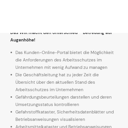
Referenzen
Blick.
Soziales Engagement
Zeit und Kosten sparen – Risiken minimieren –
Karriere
Reputation steigern
Das WIR macht den Unterschied – Betreuung auf
Augenhöhe!
Das Kunden-Online-Portal bietet die Möglichkeit
die Anforderungen des Arbeitsschutzes im
Unternehmen mit wenig Aufwand zu managen
Die Geschäftsleitung hat zu jeder Zeit die
Übersicht über den aktuellen Stand des
Arbeitsschutzes im Unternehmen
Gefährdungsbeurteilungen darstellen und deren
Umsetzungsstatus kontrollieren
Gefahrstoffkataster, Sicherheitsdatenblätter und
Betriebsanweisungen visualisieren
Arbeitsmittelkataster und Betriebsanweisungen