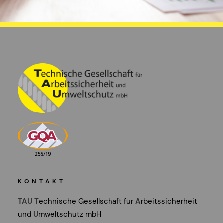
KONTAKT
TAU
T
echnische Gesellschaft für
A
rbeitssicherheit
und
U
mweltschutz mbH