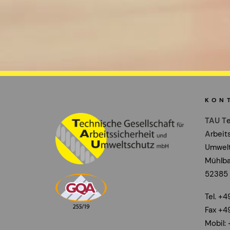
KON
TAU
T
A
rbeit
U
mwel
Mühlba
52385
Tel. +4
Fax +4
Mobil: 