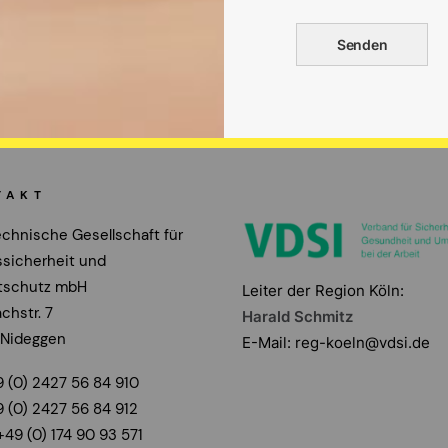
TAKT
echnische Gesellschaft für
ssicherheit und
tschutz mbH
Leiter der Region Köln:
chstr. 7
Harald Schmitz
 Nideggen
E-Mail:
reg-koeln@vdsi.de
9 (0) 2427 56 84 910
9 (0) 2427 56 84 912
+49 (0) 174 90 93 571