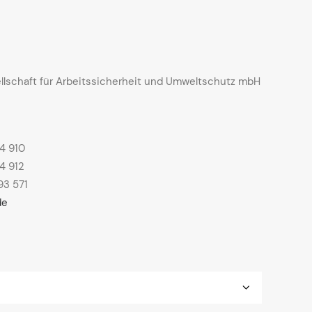
lschaft für Arbeitssicherheit und Umweltschutz mbH
84 910
4 912
93 571
de