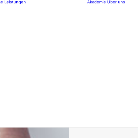
me
Leistungen
Akademie
Über uns
Sicherheitstechnische
Betreuung
Kunden-Online-
Portal
HSE
Management
Sicherheitstechnische
Dienstleistungen
Aufbau von
Managementsystemen
Brandschutz
Betrieblicher
Umweltschutz
EG-
Konformitäts-
Bewertungsverfahren
Akademie
Messungen