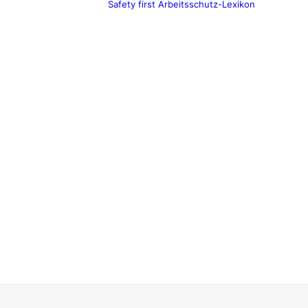
Safety first
Arbeitsschutz-Lexikon
TAU GmbH
Was ist
Arbeitsschutz?
Referenzen
Soziales
Engagement
Karriere