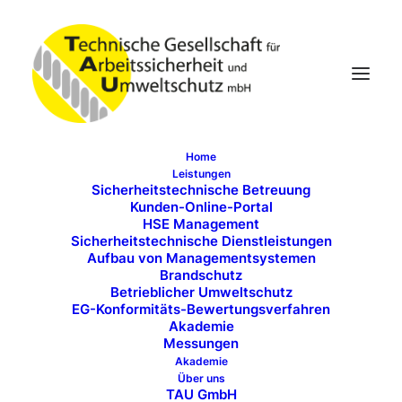
Home
Leistungen
Arbeitschutz-Lexikon
Sicherheitstechnische Betreuung
Kunden-Online-Portal
HSE Management
Sicherheitstechnische Dienstleistungen
Aufbau von Managementsystemen
Brandschutz
Betrieblicher Umweltschutz
EG-Konformitäts-Bewertungsverfahren
Arbeitsunfälle auch an die Bezirksregierung melden
Akademie
Messungen
Die Unfallversicherungs-Anzeigeverordnung ist eine
Akademie
Rechtsverordnung, die auf Grund des
Über uns
Sozialgesetzbuches VII – SGB VII „Gesetzliche…
TAU GmbH