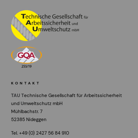
KONTAKT
TAU
T
echnische Gesellschaft für
A
rbeitssicherheit
und
U
mweltschutz mbH
Mühlbachstr. 7
52385 Nideggen
Tel. +49 (0) 2427 56 84 910