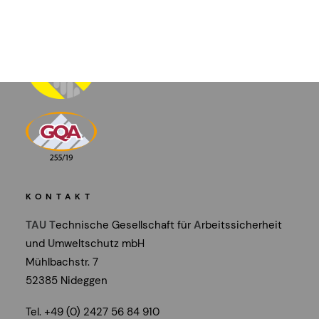
Referenzen
Soziales Engagement
Karriere
KONTAKT
TAU
T
echnische Gesellschaft für
A
rbeitssicherheit
und
U
mweltschutz mbH
Mühlbachstr. 7
52385 Nideggen
Tel. +49 (0) 2427 56 84 910