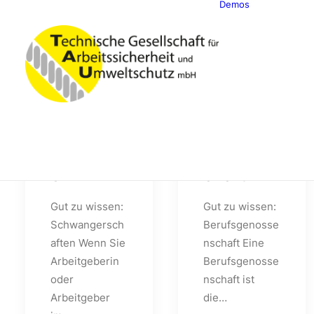
Demos
Classic
Creativ
Portfoli
Blog
Shop
Schwang
Berufsge
erschaft
nossens
en
chaft
Gut zu wissen:
Gut zu wissen:
Schwangersch
Berufsgenosse
aften Wenn Sie
nschaft Eine
Arbeitgeberin
Berufsgenosse
oder
nschaft ist
Arbeitgeber
die…