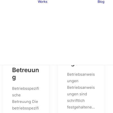
Works
Blog
Portfolio Lists
One
ase Elements
Portfolio Lists
rid & Gallery
Two
nteractive
Centered
Layouts
Sidebar Layouts
Betriebss
Betriebs
pezifisch
anweisu
e
ngen
Betreuun
Betriebsanweis
g
ungen
Betriebsanweis
Betriebsspezifi
ungen sind
sche
schriftlich
Betreuung Die
festgehaltene…
betriebsspezifi