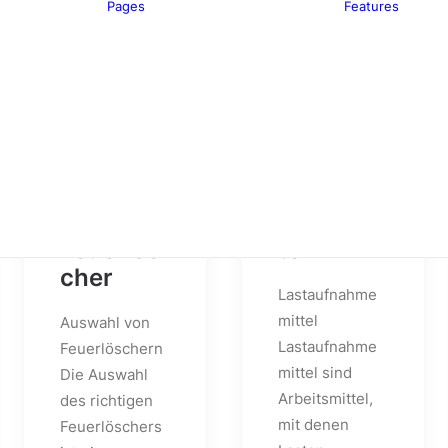
Pages
Features
About
Services
Contact
Various
e
B
o
G
I
Custom 404
Custom Author
Auswahl
Lastaufn
von
ahmemit
Feuerlös
tel
cher
Lastaufnahme
mittel
Auswahl von
Lastaufnahme
Feuerlöschern
mittel sind
Die Auswahl
Arbeitsmittel,
des richtigen
mit denen
Feuerlöschers