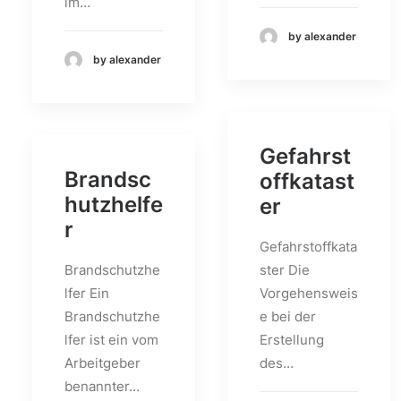
im…
by alexander
by alexander
Gefahrst
Brandsc
offkatast
hutzhelfe
er
r
Gefahrstoffkata
Brandschutzhe
ster Die
lfer Ein
Vorgehensweis
Brandschutzhe
e bei der
lfer ist ein vom
Erstellung
Arbeitgeber
des…
benannter…